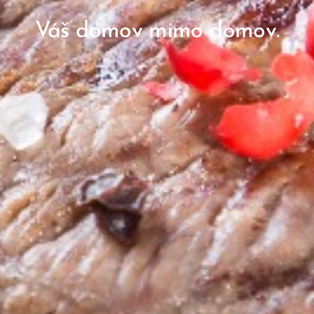
Váš
domov
mimo
domov.