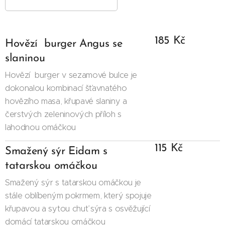
185 Kč
Hovězí burger Angus se
slaninou
Hovězí burger v sezamové bulce je
dokonalou kombinací šťavnatého
hovězího masa, křupavé slaniny a
čerstvých zeleninových příloh s
lahodnou omáčkou
115 Kč
Smažený sýr Eidam s
tatarskou omáčkou
Smažený sýr s tatarskou omáčkou je
stále oblíbeným pokrmem, který spojuje
křupavou a sytou chuť sýra s osvěžující
domácí tatarskou omáčkou