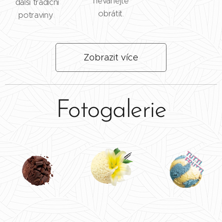
neváhejte
další tradiční
obrátit.
potraviny
Zobrazit více
Fotogalerie