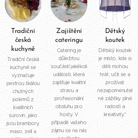
Tradiční
Zajištění
Dětský
česká
cateringu
koutek
kuchyně
Catering je
Dětský koutek
důležitou
je místo, kde si
Tradiční česká
součástí jakékoli
děti mohou
kuchyně se
události, která
hrát, učit se a
vyznačuje
zajišťuje kvalitní
prožívat
pestrou škálou
stravu a
nezapomenutel
chutných
profesionální
né zážitky plné
pokrmů z
obsluhu pro
radosti a
kvalitních
hosty. V
kreativity."
surovin, jako
případě vašeho
jsou brambory,
zájmu se na nás
maso, zelí a