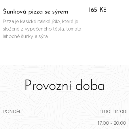
165 Kč
Šunková pizza se sýrem
Pizza je klasické italské jídlo, které je
složené z vypečeného těsta, tomata,
lahodné šunky a sýra
Provozní doba
PONDĚLÍ
11:00 - 14:00
17:00 - 20:00