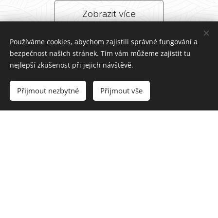
Zobrazit více
Používáme cookies, abychom zajistili správné fungování a
bezpečnost našich stránek. Tím vám můžeme zajistit tu
Reference
nejlepší zkušenost při jejich návštěvě.
Přijmout nezbytné
Přijmout vše
Při cestě
Člověk by řekl
Nejlepší smažák,
Karlovy Vary -
vesnická
co jsme za
Milevsko -
hospoda, ale to
poslední dobu v
Praha po
jídlo prostě
okolí měli.
neúspěšném
bylo jedno
Obsluha moc