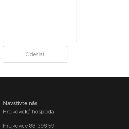
Odeslat
Navštivte nás
Hrejkovická hospoda
Hrejkovice 88, 398 59