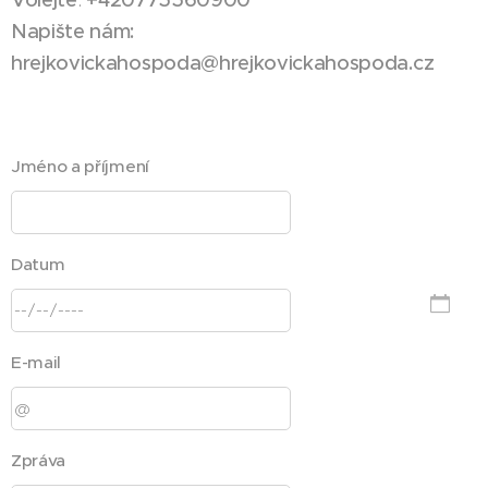
Napište nám:
hrejkovickahospoda@hrejkovickahospoda.cz
Jméno a příjmení
Datum
E-mail
Zpráva